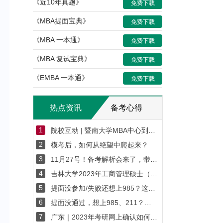
《近10年真题》
免费下载
《MBA提面宝典》
免费下载
《MBA 一本通》
免费下载
《MBA 复试宝典》
免费下载
《EMBA 一本通》
免费下载
热点资讯
备考心得
1
院校互动 | 暨南大学MBA中心到访雄松华章
2
模考后，如何从绝望中爬起来？
3
11月27号！备考解析会来了，带萌新进入考研新世界！
4
吉林大学2023年工商管理硕士（MBA）招生简章
5
提面没参加/失败还想上985？这些院校无提面，初试拼成绩!
6
提面没通过，想上985、211？这些院校无提面，初试拼成绩!
7
广东｜2023年考研网上确认如何打印社保证明？