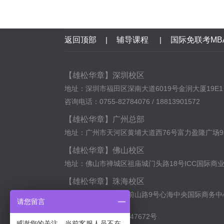
返回顶部
|
辅导课程
|
国际免联考MB
【雄松华章】深圳校区
地址：深圳市福田区深南大道6019号金润大厦19E1
咨询电话：0755-82784076 / 18813901572
【雄松华章】广州总部
地址：广州市天河区黄埔大道西76号富力盈隆广场9
【雄松华章】佛山校区
地址：佛山市禅城区祖庙城门头路18号ICC国际商业中
【雄松华章】珠海校区
地址：珠海市香洲区前山路9号心海中央国际商务中心
请您留言
备案号：
粤ICP备12047672号
感谢您的关注，当前客服人员不在